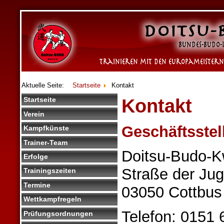
Aktuelle Seite:
Startseite
Kontakt
Kontakt
Startseite
Verein
Geschäftsstel
Kampfkünste
Trainer-Team
Doitsu-Budo-K
Erfolge
Straße der Ju
Trainingszeiten
Termine
03050 Cottbus
Wettkampfregeln
Telefon: 0151
Prüfungsordnungen