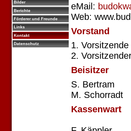
Bilder
eMail:
budokwa
Berichte
Web: www.budo
Förderer und Freunde
Links
Vorstand
Kontakt
1. Vorsitzende
Datenschutz
2. Vorsitzende
Beisitzer
S. Bertram
M. Schorradt
Kassenwart
F. Käppler