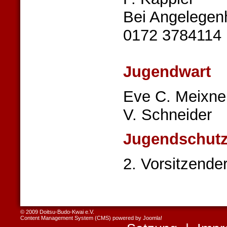
Bei Angelegenh
0172 3784114
Jugendwart
Eve C. Meixne
V. Schneider
Jugendschutz
2. Vorsitzende
© 2009 Doitsu-Budo-Kwai e.V.
Content Management System (CMS) powered by
Joomla!