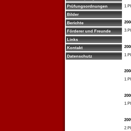
1.P
Prüfungsordnungen
Bilder
200
Berichte
3.P
Förderer und Freunde
Links
200
Kontakt
1.P
Datenschutz
200
1.P
200
1.P
200
2.P