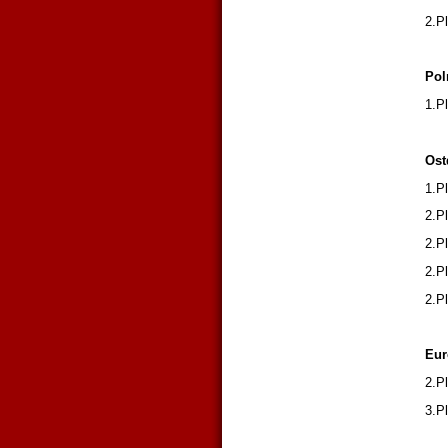
2.P
Pol
1.P
Ost
1.P
2.P
2.P
2.P
2.P
Eur
2.P
3.P