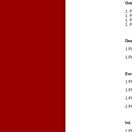
Ost
1. P
1. 
1. 
1. 
Deu
1.P
1.P
Eur
1.P
1.P
1.P
2.P
Int
1.P