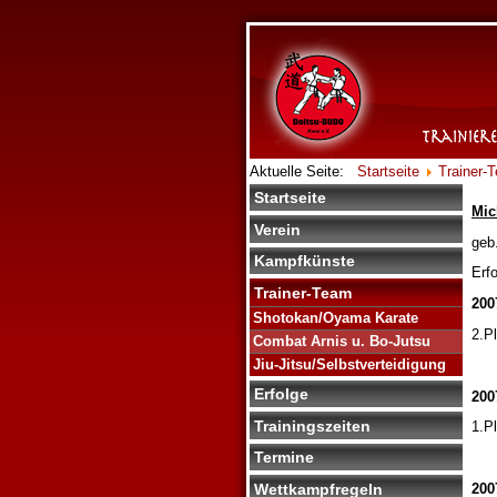
Aktuelle Seite:
Startseite
Trainer-
Startseite
Mic
Verein
geb
Kampfkünste
Erfo
Trainer-Team
200
Shotokan/Oyama Karate
2.P
Combat Arnis u. Bo-Jutsu
Jiu-Jitsu/Selbstverteidigung
Erfolge
200
Trainingszeiten
1.P
Termine
Wettkampfregeln
200