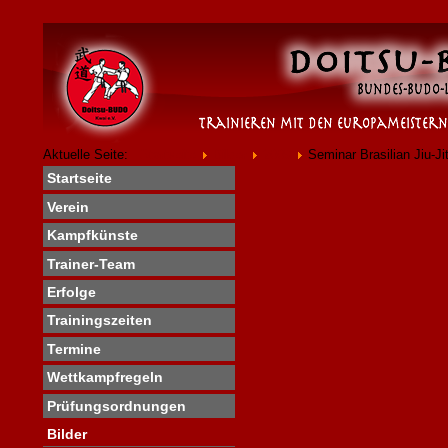
Aktuelle Seite:
Startseite
Bilder
2009
Seminar Brasilian Jiu-Ji
Startseite
Verein
Kampfkünste
Trainer-Team
Erfolge
Trainingszeiten
Termine
Wettkampfregeln
Prüfungsordnungen
Bilder