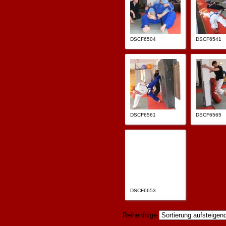
DSCF6504
DSCF6541
DSCF6561
DSCF6565
DSCF6653
Reihenfolge