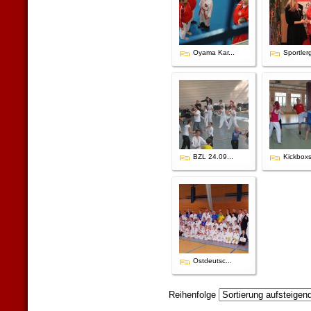
Oyama Kar...
Sportlerg
BZL 24.09...
Kickboxs
Ostdeutsc...
Reihenfolge