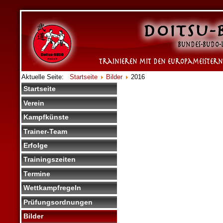
Aktuelle Seite:
Startseite
Bilder
2016
Startseite
Verein
Kampfkünste
Trainer-Team
Erfolge
Trainingszeiten
Termine
Wettkampfregeln
Prüfungsordnungen
Bilder